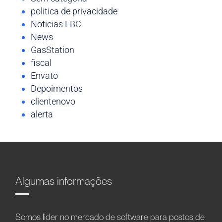
politica de privacidade
Noticias LBC
News
GasStation
fiscal
Envato
Depoimentos
clientenovo
alerta
Algumas informações
Somos líder no mercado de software para postos de