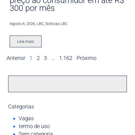
preço ao consumidor em até R$
300 por mês
Agosto 6, 2026
,
LBC
,
Noticias LBC
Leia mais
Anterior
1
2
3
…
1.162
Próximo
Categorias
Vagas
termo de uso
Sem categoria