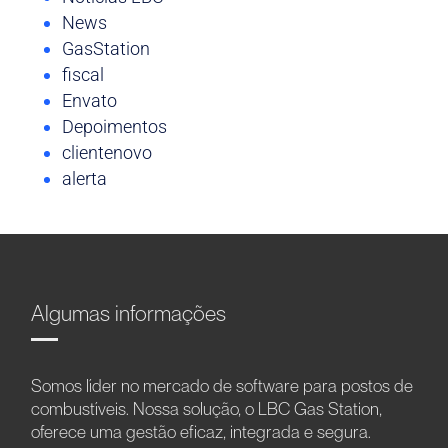
News
GasStation
fiscal
Envato
Depoimentos
clientenovo
alerta
Algumas informações
Somos líder no mercado de software para postos de
combustíveis. Nossa solução, o LBC Gas Station,
oferece uma gestão eficaz, integrada e segura.