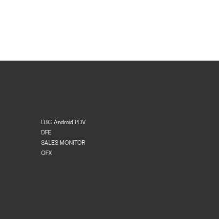
LBC Android PDV
DFE
SALES MONITOR
OFX