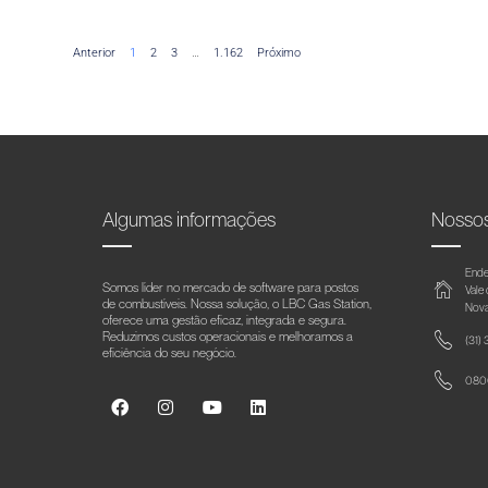
Anterior
1
2
3
…
1.162
Próximo
Algumas informações
Nosso
Ende
Somos líder no mercado de software para postos
Vale
de combustíveis. Nossa solução, o LBC Gas Station,
Nova
oferece uma gestão eficaz, integrada e segura.
Reduzimos custos operacionais e melhoramos a
(31)
eficiência do seu negócio.
0800