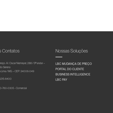
s Contatos
Nossas Soluções
reço: Al. Oscar Niemeyer, 288 / 5º andar –
LBC MUDANÇA DE PREÇO
 do Sereno
PORTAL DO CLIENTE
 Lima / MG – CEP: 34006-049
BUSINESS INTELLIGENCE
 3215-6400
LBC PAY
-760-0305 - Comercial