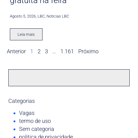
gratuita na feira
Agosto 5, 2026
,
LBC
,
Noticias LBC
Leia mais
Anterior
1
2
3
…
1.161
Próximo
Categorias
Vagas
termo de uso
Sem categoria
politica de privacidade