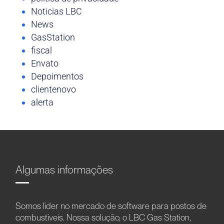
Noticias LBC
News
GasStation
fiscal
Envato
Depoimentos
clientenovo
alerta
Algumas informações
Somos líder no mercado de software para postos de
combustíveis. Nossa solução, o LBC Gas Station,