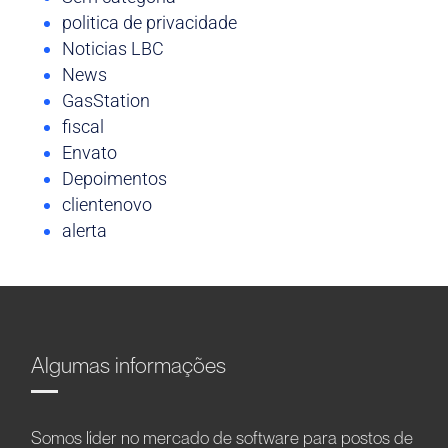
politica de privacidade
Noticias LBC
News
GasStation
fiscal
Envato
Depoimentos
clientenovo
alerta
Algumas informações
Somos líder no mercado de software para postos de