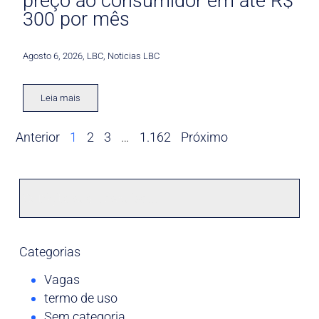
preço ao consumidor em até R$
300 por mês
Agosto 6, 2026
,
LBC
,
Noticias LBC
Leia mais
Anterior
1
2
3
…
1.162
Próximo
Categorias
Vagas
termo de uso
Sem categoria