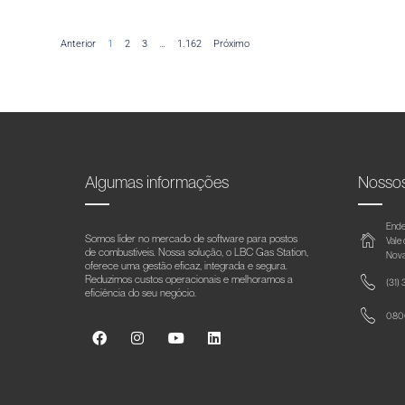
Anterior
1
2
3
…
1.162
Próximo
Algumas informações
Nosso
Ende
Somos líder no mercado de software para postos
Vale
de combustíveis. Nossa solução, o LBC Gas Station,
Nova
oferece uma gestão eficaz, integrada e segura.
Reduzimos custos operacionais e melhoramos a
(31)
eficiência do seu negócio.
0800