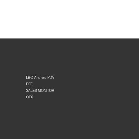
LBC Android PDV
DFE
SALES MONITOR
OFX