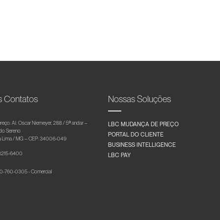
s Contatos
Nossas Soluções
reço: Al. Oscar Niemeyer, 288 / 5º andar –
LBC MUDANÇA DE PREÇO
 do Sereno
PORTAL DO CLIENTE
 Lima / MG – CEP: 34006-049
BUSINESS INTELLIGENCE
 3215-6400
LBC PAY
-760-0305 - Comercial