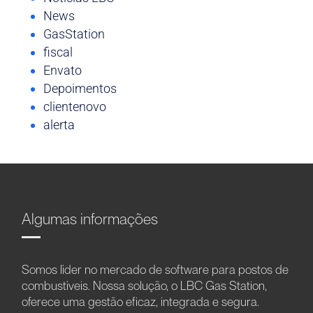
News
GasStation
fiscal
Envato
Depoimentos
clientenovo
alerta
Algumas informações
Somos líder no mercado de software para postos de
combustíveis. Nossa solução, o LBC Gas Station,
oferece uma gestão eficaz, integrada e segura.