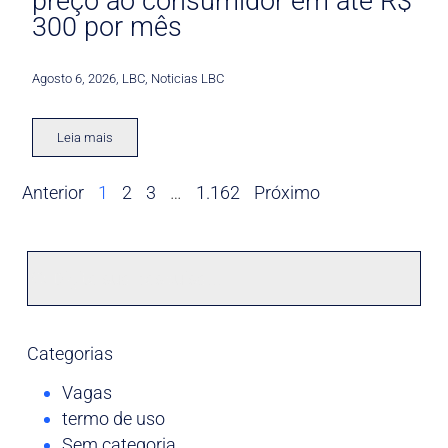
preço ao consumidor em até R$
300 por mês
Agosto 6, 2026
,
LBC
,
Noticias LBC
Leia mais
Anterior
1
2
3
…
1.162
Próximo
Categorias
Vagas
termo de uso
Sem categoria