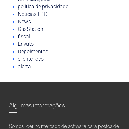
politica de privacidade
Noticias LBC
News
GasStation
fiscal
Envato
Depoimentos
clientenovo
alerta
Algumas informações
Somos líder no mercado de software para postos de