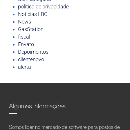
politica de privacidade
Noticias LBC
News
GasStation
fiscal
Envato
Depoimentos
clientenovo
alerta
Algumas informações
Somos líder no mercado de software para postos de