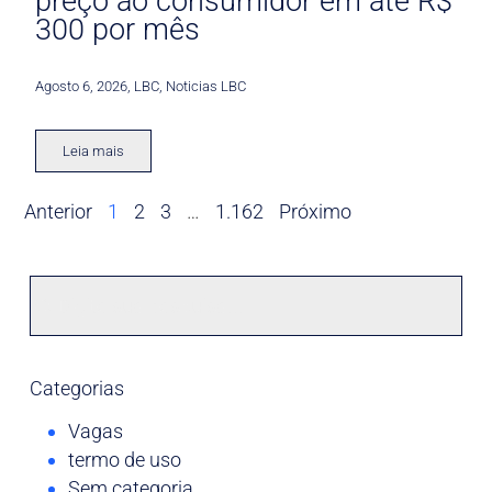
preço ao consumidor em até R$
300 por mês
Agosto 6, 2026
,
LBC
,
Noticias LBC
Leia mais
Anterior
1
2
3
…
1.162
Próximo
Categorias
Vagas
termo de uso
Sem categoria