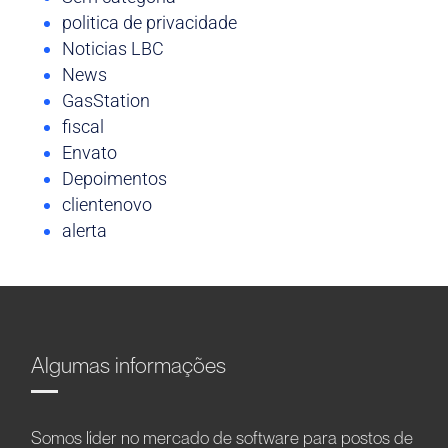
politica de privacidade
Noticias LBC
News
GasStation
fiscal
Envato
Depoimentos
clientenovo
alerta
Algumas informações
Somos líder no mercado de software para postos de