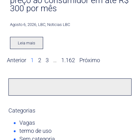
preço ao consumidor em até R$
300 por mês
Agosto 6, 2026
,
LBC
,
Noticias LBC
Leia mais
Anterior
1
2
3
…
1.162
Próximo
Categorias
Vagas
termo de uso
Sem categoria