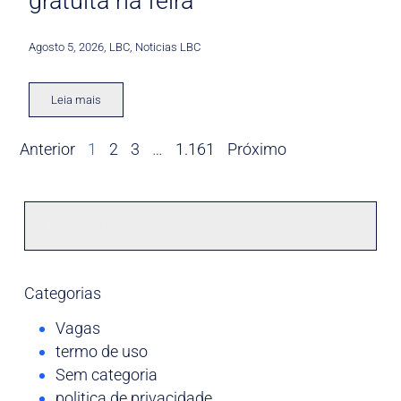
gratuita na feira
Agosto 5, 2026
,
LBC
,
Noticias LBC
Leia mais
Anterior
1
2
3
…
1.161
Próximo
Categorias
Vagas
termo de uso
Sem categoria
politica de privacidade