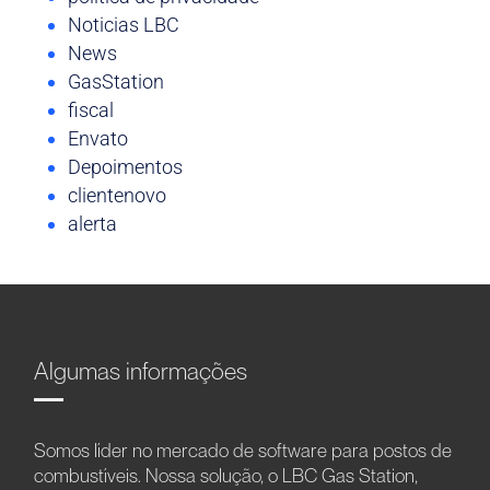
Noticias LBC
News
GasStation
fiscal
Envato
Depoimentos
clientenovo
alerta
Algumas informações
Somos líder no mercado de software para postos de
combustíveis. Nossa solução, o LBC Gas Station,