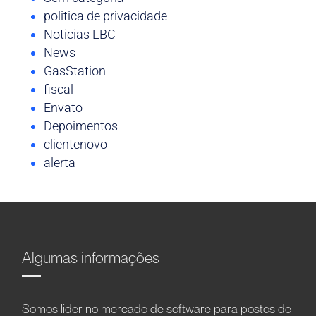
politica de privacidade
Noticias LBC
News
GasStation
fiscal
Envato
Depoimentos
clientenovo
alerta
Algumas informações
Somos líder no mercado de software para postos de