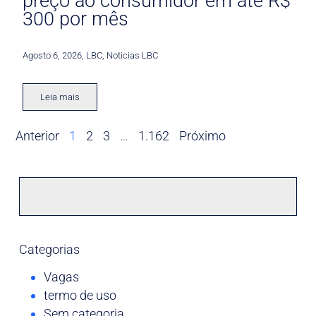
preço ao consumidor em até R$
300 por mês
Agosto 6, 2026
,
LBC
,
Noticias LBC
Leia mais
Anterior
1
2
3
…
1.162
Próximo
Categorias
Vagas
termo de uso
Sem categoria