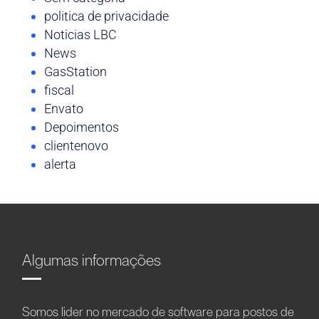
politica de privacidade
Noticias LBC
News
GasStation
fiscal
Envato
Depoimentos
clientenovo
alerta
Algumas informações
Somos líder no mercado de software para postos de