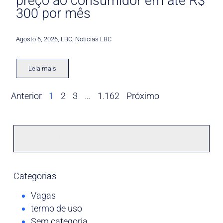
preço ao consumidor em até R$
300 por mês
Agosto 6, 2026
,
LBC
,
Noticias LBC
Leia mais
Anterior
1
2
3
…
1.162
Próximo
Categorias
Vagas
termo de uso
Sem categoria