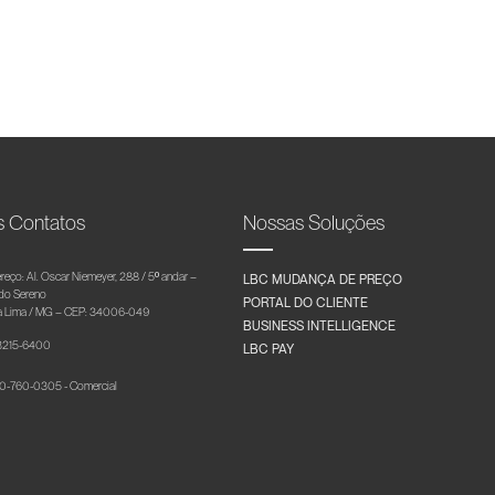
s Contatos
Nossas Soluções
reço: Al. Oscar Niemeyer, 288 / 5º andar –
LBC MUDANÇA DE PREÇO
 do Sereno
PORTAL DO CLIENTE
 Lima / MG – CEP: 34006-049
BUSINESS INTELLIGENCE
 3215-6400
LBC PAY
-760-0305 - Comercial