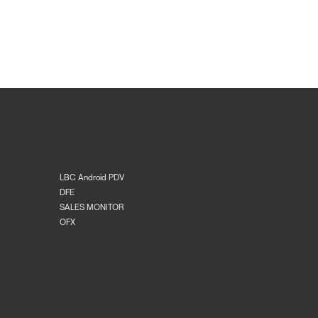
LBC Android PDV
DFE
SALES MONITOR
OFX