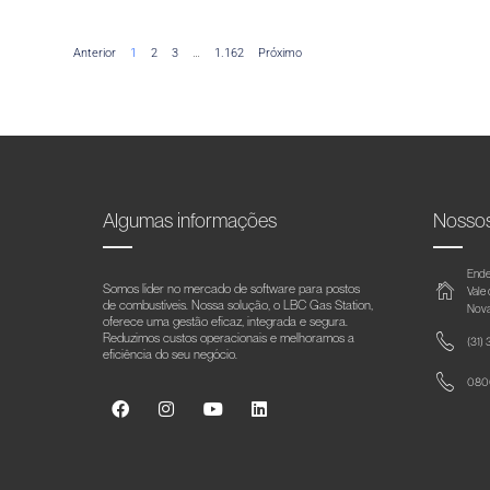
Anterior
1
2
3
…
1.162
Próximo
Algumas informações
Nosso
Ende
Somos líder no mercado de software para postos
Vale
de combustíveis. Nossa solução, o LBC Gas Station,
Nova
oferece uma gestão eficaz, integrada e segura.
Reduzimos custos operacionais e melhoramos a
(31)
eficiência do seu negócio.
0800