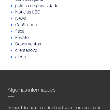
politica de privacidade
Noticias LBC
News
GasStation
fiscal
Envato
Depoimentos
clientenovo
alerta
Algumas informações
Somos líder no mercado de software para postos de