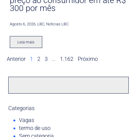
preço ao consumidor em até R$
300 por mês
Agosto 6, 2026
,
LBC
,
Noticias LBC
Leia mais
Anterior
1
2
3
…
1.162
Próximo
Categorias
Vagas
termo de uso
Sem categoria