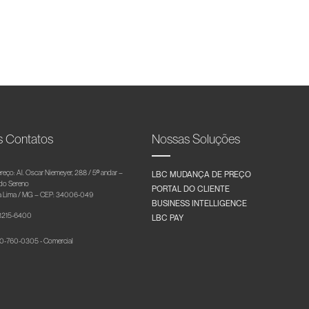
s Contatos
Nossas Soluções
reço: Al. Oscar Niemeyer, 288 / 5º andar –
LBC MUDANÇA DE PREÇO
 do Sereno
PORTAL DO CLIENTE
 Lima / MG – CEP: 34006-049
BUSINESS INTELLIGENCE
 3215-6400
LBC PAY
-760-0305 - Comercial