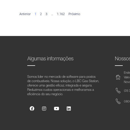
Anterior
1
2
3
…
1.162
Próximo
Algumas informações
Nosso
Ende
Somos líder no mercado de software para postos
Vale
de combustíveis. Nossa solução, o LBC Gas Station,
Nova
oferece uma gestão eficaz, integrada e segura.
Reduzimos custos operacionais e melhoramos a
(31)
eficiência do seu negócio.
0800