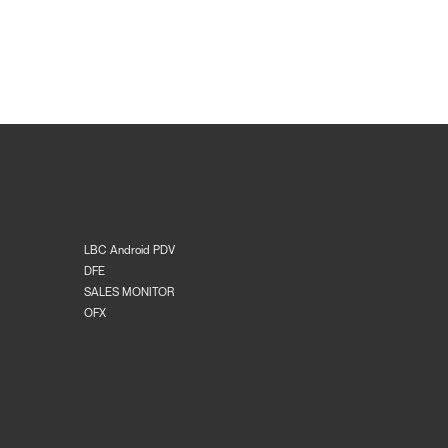
LBC Android PDV
DFE
SALES MONITOR
OFX