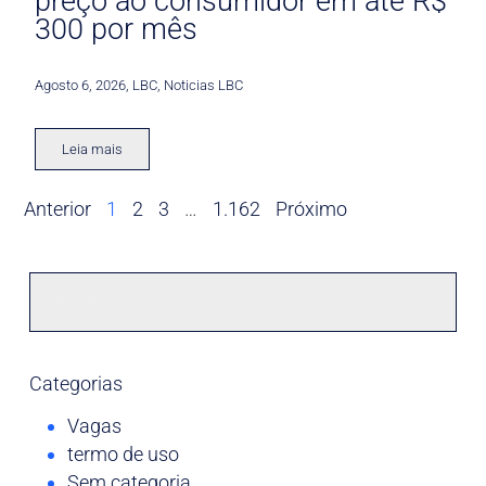
preço ao consumidor em até R$
300 por mês
Agosto 6, 2026
,
LBC
,
Noticias LBC
Leia mais
Anterior
1
2
3
…
1.162
Próximo
Categorias
Vagas
termo de uso
Sem categoria