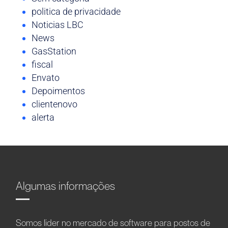
politica de privacidade
Noticias LBC
News
GasStation
fiscal
Envato
Depoimentos
clientenovo
alerta
Algumas informações
Somos líder no mercado de software para postos de