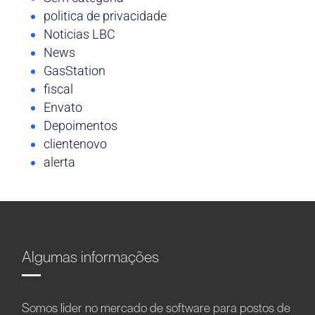
politica de privacidade
Noticias LBC
News
GasStation
fiscal
Envato
Depoimentos
clientenovo
alerta
Algumas informações
Somos líder no mercado de software para postos de