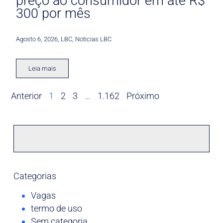
preço ao consumidor em até R$
300 por mês
Agosto 6, 2026
,
LBC
,
Noticias LBC
Leia mais
Anterior
1
2
3
…
1.162
Próximo
Categorias
Vagas
termo de uso
Sem categoria