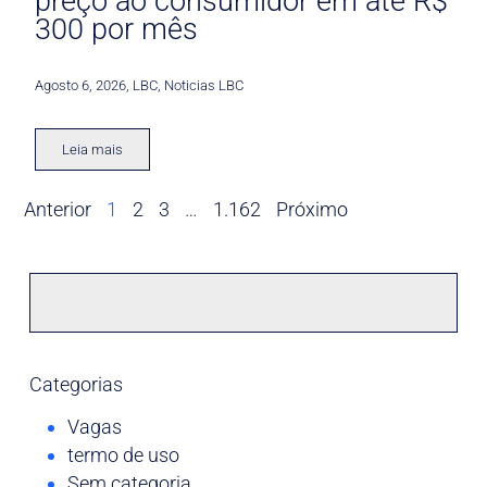
preço ao consumidor em até R$
300 por mês
Agosto 6, 2026
,
LBC
,
Noticias LBC
Leia mais
Anterior
1
2
3
…
1.162
Próximo
Categorias
Vagas
termo de uso
Sem categoria