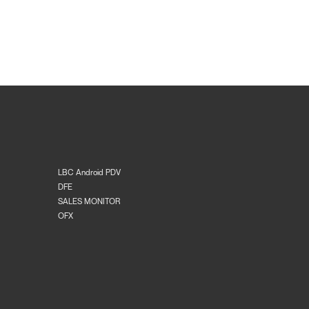
LBC Android PDV
DFE
SALES MONITOR
OFX