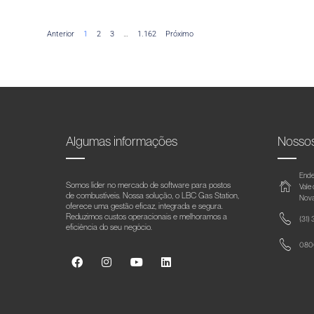
Anterior
1
2
3
…
1.162
Próximo
Algumas informações
Nosso
Ende
Somos líder no mercado de software para postos
Vale
de combustíveis. Nossa solução, o LBC Gas Station,
Nova
oferece uma gestão eficaz, integrada e segura.
Reduzimos custos operacionais e melhoramos a
(31)
eficiência do seu negócio.
0800