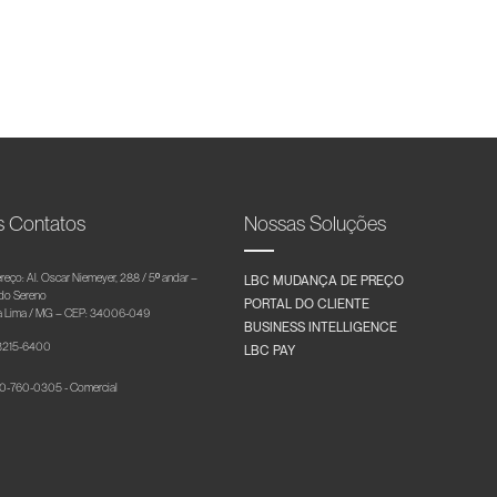
s Contatos
Nossas Soluções
reço: Al. Oscar Niemeyer, 288 / 5º andar –
LBC MUDANÇA DE PREÇO
 do Sereno
PORTAL DO CLIENTE
 Lima / MG – CEP: 34006-049
BUSINESS INTELLIGENCE
 3215-6400
LBC PAY
-760-0305 - Comercial