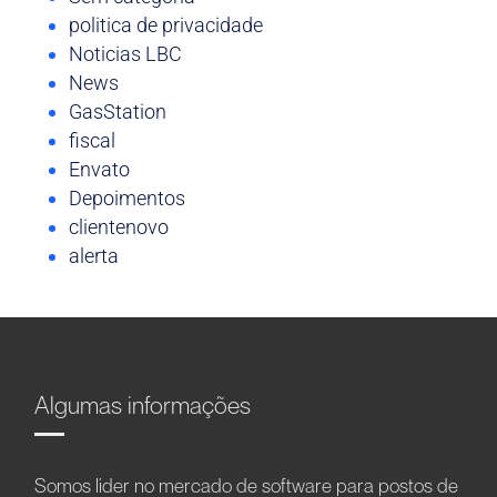
politica de privacidade
Noticias LBC
News
GasStation
fiscal
Envato
Depoimentos
clientenovo
alerta
Algumas informações
Somos líder no mercado de software para postos de