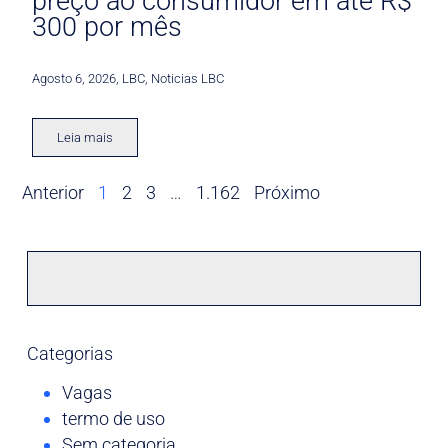
preço ao consumidor em até R$
300 por mês
Agosto 6, 2026
,
LBC
,
Noticias LBC
Leia mais
Anterior
1
2
3
…
1.162
Próximo
Categorias
Vagas
termo de uso
Sem categoria