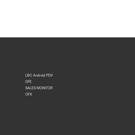
LBC Android PDV
DFE
SALES MONITOR
OFX