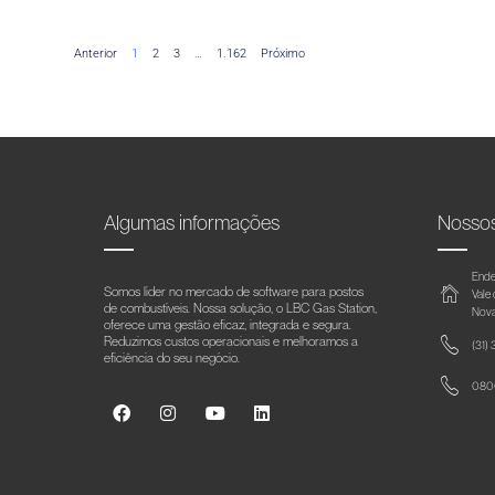
Anterior
1
2
3
…
1.162
Próximo
Algumas informações
Nosso
Ende
Somos líder no mercado de software para postos
Vale
de combustíveis. Nossa solução, o LBC Gas Station,
Nova
oferece uma gestão eficaz, integrada e segura.
Reduzimos custos operacionais e melhoramos a
(31)
eficiência do seu negócio.
0800