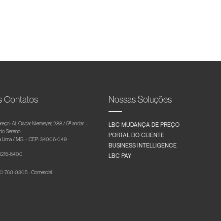
s Contatos
Nossas Soluções
reço: Al. Oscar Niemeyer, 288 / 5º andar –
LBC MUDANÇA DE PREÇO
 do Sereno
PORTAL DO CLIENTE
 Lima / MG – CEP: 34006-049
BUSINESS INTELLIGENCE
 3215-6400
LBC PAY
-760-0305 - Comercial