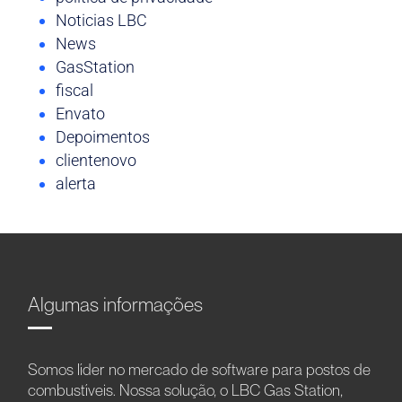
Noticias LBC
News
GasStation
fiscal
Envato
Depoimentos
clientenovo
alerta
Algumas informações
Somos líder no mercado de software para postos de
combustíveis. Nossa solução, o LBC Gas Station,