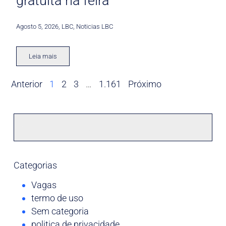
gratuita na feira
Agosto 5, 2026
,
LBC
,
Noticias LBC
Leia mais
Anterior
1
2
3
…
1.161
Próximo
Categorias
Vagas
termo de uso
Sem categoria
politica de privacidade