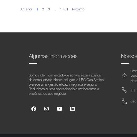
Anterior
1
2
3
…
1.161
Próximo
Algumas informações
Nosso
Ende
Somos líder no mercado de software para postos
Vale
de combustíveis. Nossa solução, o LBC Gas Station,
Nova
oferece uma gestão eficaz, integrada e segura.
Reduzimos custos operacionais e melhoramos a
(31)
eficiência do seu negócio.
0800