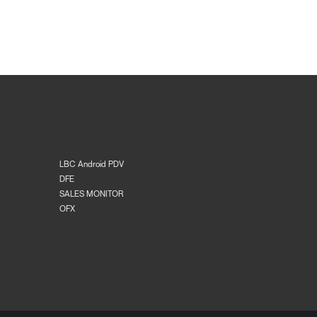
LBC Android PDV
DFE
SALES MONITOR
OFX