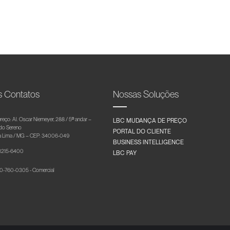
s Contatos
Nossas Soluções
reço: Al. Oscar Niemeyer, 288 / 5º andar –
LBC MUDANÇA DE PREÇO
 do Sereno
PORTAL DO CLIENTE
 Lima / MG – CEP: 34006-049
BUSINESS INTELLIGENCE
 3215-6400
LBC PAY
-760-0305 - Comercial