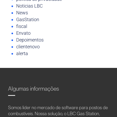
Noticias LBC
News
GasStation
fiscal
Envato
Depoimentos
clientenovo
alerta
Algumas informações
Somos líder no mercado de software para postos de
combustíveis. Nossa solução, o LBC Gas Station,