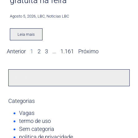
gratuita na feira
Agosto 5, 2026
,
LBC
,
Noticias LBC
Leia mais
Anterior
1
2
3
…
1.161
Próximo
Categorias
Vagas
termo de uso
Sem categoria
politica de privacidade