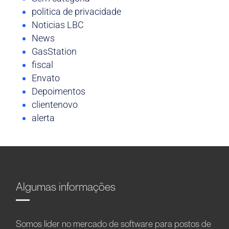
politica de privacidade
Noticias LBC
News
GasStation
fiscal
Envato
Depoimentos
clientenovo
alerta
Algumas informações
Somos líder no mercado de software para postos de