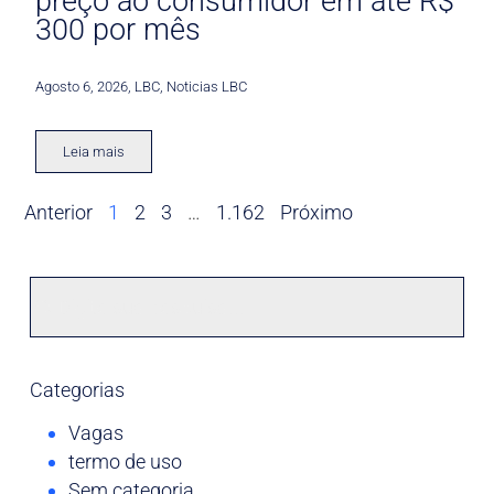
preço ao consumidor em até R$
300 por mês
Agosto 6, 2026
,
LBC
,
Noticias LBC
Leia mais
Anterior
1
2
3
…
1.162
Próximo
Categorias
Vagas
termo de uso
Sem categoria