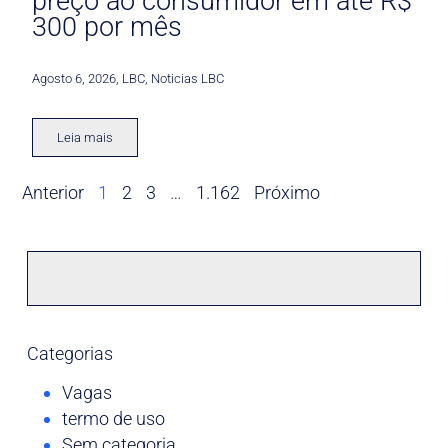
preço ao consumidor em até R$
300 por mês
Agosto 6, 2026
,
LBC
,
Noticias LBC
Leia mais
Anterior
1
2
3
…
1.162
Próximo
Categorias
Vagas
termo de uso
Sem categoria