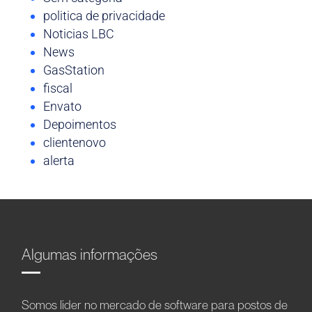
politica de privacidade
Noticias LBC
News
GasStation
fiscal
Envato
Depoimentos
clientenovo
alerta
Algumas informações
Somos líder no mercado de software para postos de