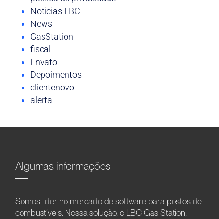
Noticias LBC
News
GasStation
fiscal
Envato
Depoimentos
clientenovo
alerta
Algumas informações
Somos líder no mercado de software para postos de
combustíveis. Nossa solução, o LBC Gas Station,