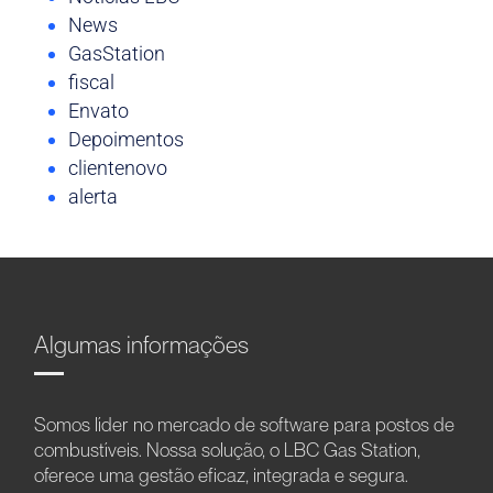
News
GasStation
fiscal
Envato
Depoimentos
clientenovo
alerta
Algumas informações
Somos líder no mercado de software para postos de
combustíveis. Nossa solução, o LBC Gas Station,
oferece uma gestão eficaz, integrada e segura.