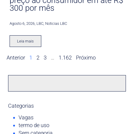
preço ao consumidor em até R$
300 por mês
Agosto 6, 2026
,
LBC
,
Noticias LBC
Leia mais
Anterior
1
2
3
…
1.162
Próximo
Categorias
Vagas
termo de uso
Sem categoria