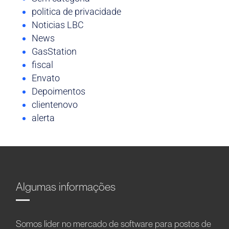
politica de privacidade
Noticias LBC
News
GasStation
fiscal
Envato
Depoimentos
clientenovo
alerta
Algumas informações
Somos líder no mercado de software para postos de