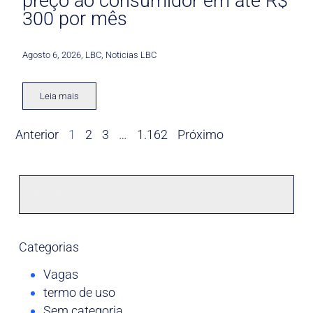
preço ao consumidor em até R$
300 por mês
Agosto 6, 2026
,
LBC
,
Noticias LBC
Leia mais
Anterior
1
2
3
…
1.162
Próximo
Categorias
Vagas
termo de uso
Sem categoria