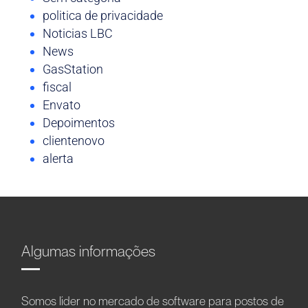
politica de privacidade
Noticias LBC
News
GasStation
fiscal
Envato
Depoimentos
clientenovo
alerta
Algumas informações
Somos líder no mercado de software para postos de