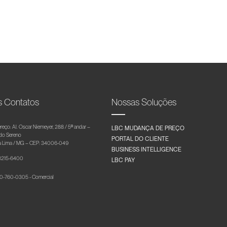
s Contatos
Nossas Soluções
reço: Al. Oscar Niemeyer, 288 / 5º andar –
LBC MUDANÇA DE PREÇO
 do Sereno
PORTAL DO CLIENTE
 Lima / MG – CEP: 34006-049
BUSINESS INTELLIGENCE
 3215-6400
LBC PAY
-760-0305 - Comercial