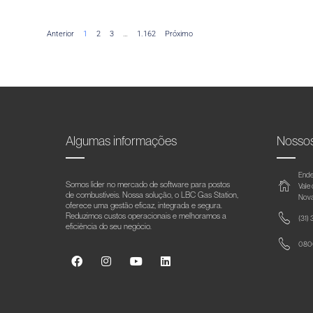
Anterior
1
2
3
…
1.162
Próximo
Algumas informações
Nosso
Ende
Somos líder no mercado de software para postos
Vale
de combustíveis. Nossa solução, o LBC Gas Station,
Nova
oferece uma gestão eficaz, integrada e segura.
Reduzimos custos operacionais e melhoramos a
(31)
eficiência do seu negócio.
0800