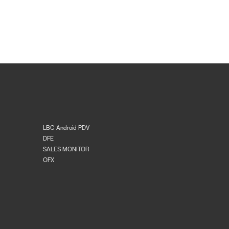
LBC Android PDV
DFE
SALES MONITOR
OFX