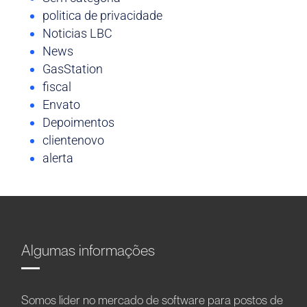
politica de privacidade
Noticias LBC
News
GasStation
fiscal
Envato
Depoimentos
clientenovo
alerta
Algumas informações
Somos líder no mercado de software para postos de