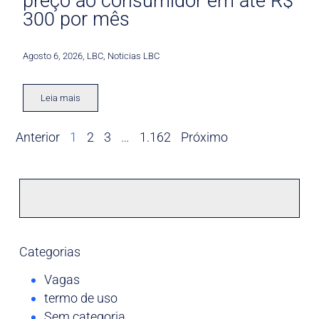
preço ao consumidor em até R$
300 por mês
Agosto 6, 2026
,
LBC
,
Noticias LBC
Leia mais
Anterior
1
2
3
…
1.162
Próximo
Categorias
Vagas
termo de uso
Sem categoria