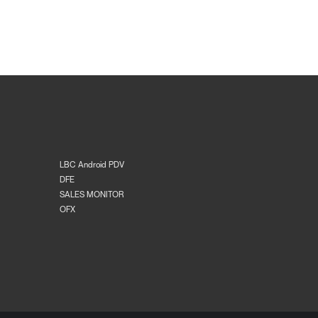
LBC Android PDV
DFE
SALES MONITOR
OFX