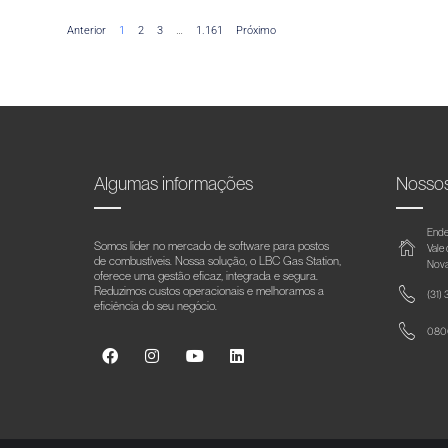
Anterior
1
2
3
…
1.161
Próximo
Algumas informações
Nosso
Ende
Somos líder no mercado de software para postos
Vale
de combustíveis. Nossa solução, o LBC Gas Station,
Nova
oferece uma gestão eficaz, integrada e segura.
Reduzimos custos operacionais e melhoramos a
(31)
eficiência do seu negócio.
0800