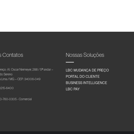
s Contatos
Nossas Soluções
reço: Al. Oscar Niemeyer, 288 / 5º andar –
LBC MUDANÇA DE PREÇO
 do Sereno
PORTAL DO CLIENTE
 Lima / MG – CEP: 34006-049
BUSINESS INTELLIGENCE
 3215-6400
LBC PAY
-760-0305 - Comercial