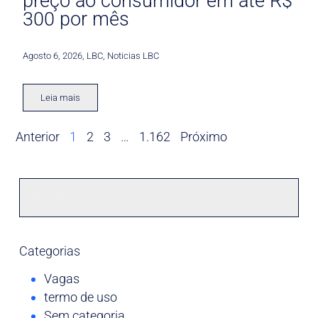
preço ao consumidor em até R$
300 por mês
Agosto 6, 2026
,
LBC
,
Noticias LBC
Leia mais
Anterior
1
2
3
…
1.162
Próximo
Categorias
Vagas
termo de uso
Sem categoria