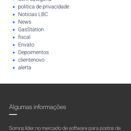
politica de privacidade
Noticias LBC
News
GasStation
fiscal
Envato
Depoimentos
clientenovo
alerta
Algumas informações
Somos líder no mercado de software para postos de