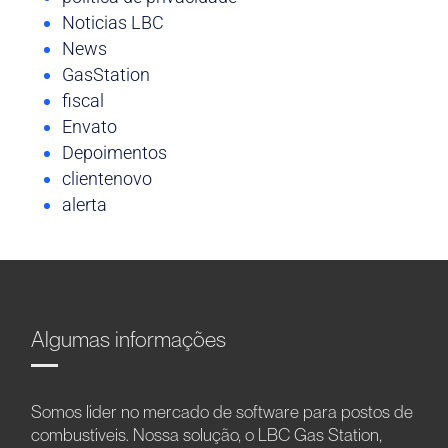
Noticias LBC
News
GasStation
fiscal
Envato
Depoimentos
clientenovo
alerta
Algumas informações
Somos líder no mercado de software para postos de
combustíveis. Nossa solução, o LBC Gas Station,