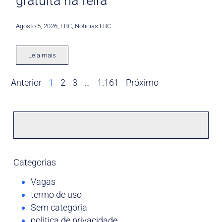
gratuita na feira
Agosto 5, 2026
,
LBC
,
Noticias LBC
Leia mais
Anterior
1
2
3
…
1.161
Próximo
Categorias
Vagas
termo de uso
Sem categoria
politica de privacidade