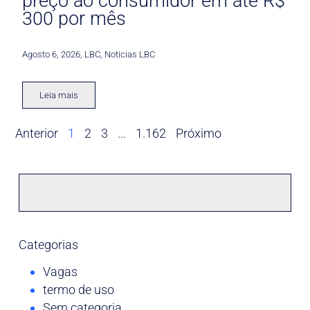
preço ao consumidor em até R$
300 por mês
Agosto 6, 2026
,
LBC
,
Noticias LBC
Leia mais
Anterior
1
2
3
…
1.162
Próximo
Categorias
Vagas
termo de uso
Sem categoria