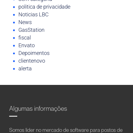
politica de privacidade
Noticias LBC
News
GasStation
fiscal
Envato
Depoimentos
clientenovo
alerta
Algumas informações
Somos líder no mercado de software para postos de