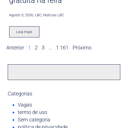
gratuita na feira
Agosto 5, 2026
,
LBC
,
Noticias LBC
Leia mais
Anterior
1
2
3
…
1.161
Próximo
Categorias
Vagas
termo de uso
Sem categoria
politica de privacidade