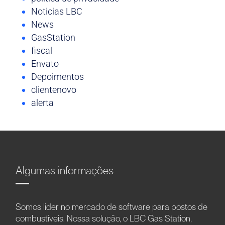
Noticias LBC
News
GasStation
fiscal
Envato
Depoimentos
clientenovo
alerta
Algumas informações
Somos líder no mercado de software para postos de
combustíveis. Nossa solução, o LBC Gas Station,