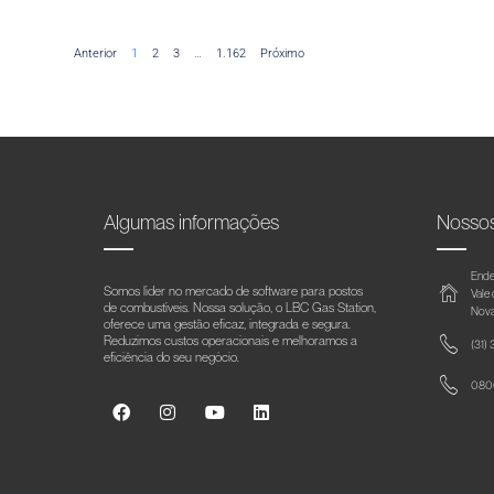
Anterior
1
2
3
…
1.162
Próximo
Algumas informações
Nosso
Ende
Somos líder no mercado de software para postos
Vale
de combustíveis. Nossa solução, o LBC Gas Station,
Nova
oferece uma gestão eficaz, integrada e segura.
Reduzimos custos operacionais e melhoramos a
(31)
eficiência do seu negócio.
0800