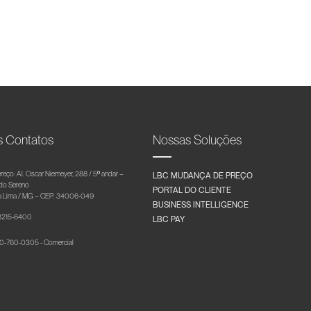
s Contatos
Nossas Soluções
reço: Al. Oscar Niemeyer, 288 / 5º andar –
LBC MUDANÇA DE PREÇO
 do Sereno
PORTAL DO CLIENTE
 Lima / MG – CEP: 34006-049
BUSINESS INTELLIGENCE
 3215-6400
LBC PAY
-760-0305 - Comercial