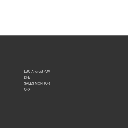
LBC Android PDV
DFE
SALES MONITOR
OFX