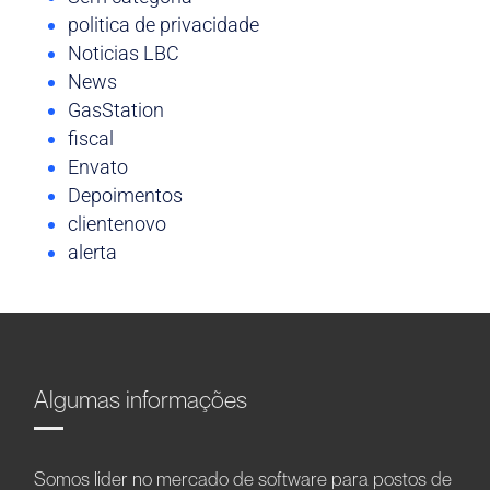
politica de privacidade
Noticias LBC
News
GasStation
fiscal
Envato
Depoimentos
clientenovo
alerta
Algumas informações
Somos líder no mercado de software para postos de