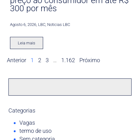
preço ao consumidor em até R$
300 por mês
Agosto 6, 2026
,
LBC
,
Noticias LBC
Leia mais
Anterior
1
2
3
…
1.162
Próximo
Categorias
Vagas
termo de uso
Sem categoria