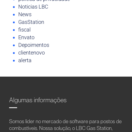
Noticias LBC
News
GasStation
fiscal
Envato
Depoimentos
clientenovo
alerta
Algumas informações
Somos líder no mercado de software para postos de
combustíveis. Nossa solução, o LBC Gas Station,