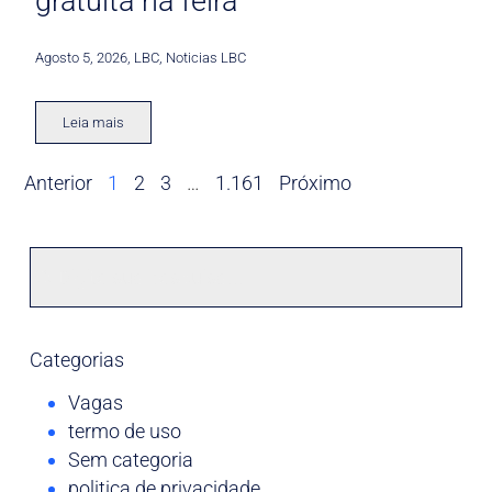
gratuita na feira
Agosto 5, 2026
,
LBC
,
Noticias LBC
Leia mais
Anterior
1
2
3
…
1.161
Próximo
Categorias
Vagas
termo de uso
Sem categoria
politica de privacidade