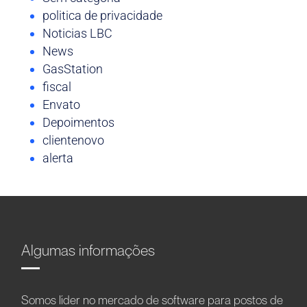
politica de privacidade
Noticias LBC
News
GasStation
fiscal
Envato
Depoimentos
clientenovo
alerta
Algumas informações
Somos líder no mercado de software para postos de