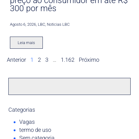
preço ao consumidor em até R$
300 por mês
Agosto 6, 2026
,
LBC
,
Noticias LBC
Leia mais
Anterior
1
2
3
…
1.162
Próximo
Categorias
Vagas
termo de uso
Sem categoria