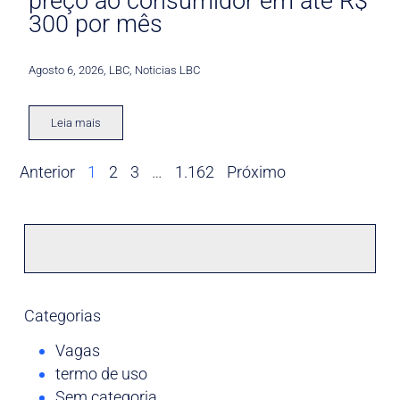
preço ao consumidor em até R$
300 por mês
Agosto 6, 2026
,
LBC
,
Noticias LBC
Leia mais
Anterior
1
2
3
…
1.162
Próximo
Categorias
Vagas
termo de uso
Sem categoria