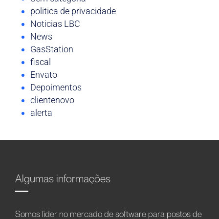
politica de privacidade
Noticias LBC
News
GasStation
fiscal
Envato
Depoimentos
clientenovo
alerta
Algumas informações
Somos líder no mercado de software para postos de