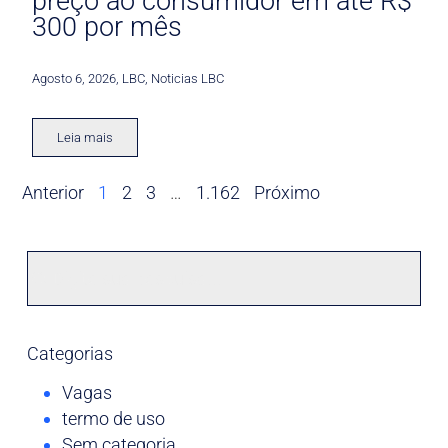
preço ao consumidor em até R$
300 por mês
Agosto 6, 2026
,
LBC
,
Noticias LBC
Leia mais
Anterior
1
2
3
…
1.162
Próximo
Categorias
Vagas
termo de uso
Sem categoria