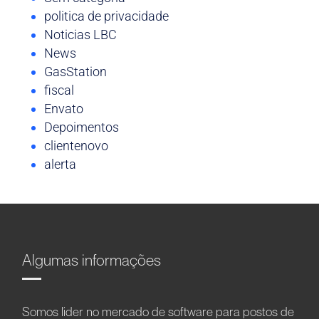
politica de privacidade
Noticias LBC
News
GasStation
fiscal
Envato
Depoimentos
clientenovo
alerta
Algumas informações
Somos líder no mercado de software para postos de