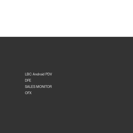
LBC Android PDV
DFE
SALES MONITOR
OFX