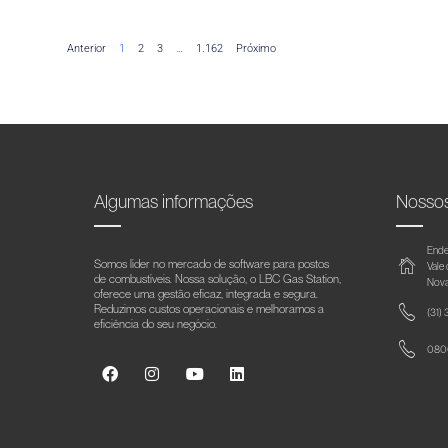
Anterior
1
2
3
…
1.162
Próximo
Algumas informações
Nosso
Ende
Somos líder no mercado de software para postos
Vale
de combustíveis. Nossa solução, o LBC Gas Station,
Nova
oferece uma gestão eficaz, integrada e segura.
Reduzimos custos operacionais e melhoramos a
(31)
eficiência do seu negócio.
0800