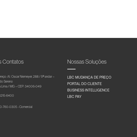
s Contatos
Nossas Soluções
reço: Al. Oscar Niemeyer, 288 / 5º andar –
LBC MUDANÇA DE PREÇO
 do Sereno
PORTAL DO CLIENTE
 Lima / MG – CEP: 34006-049
BUSINESS INTELLIGENCE
 3215-6400
LBC PAY
-760-0305 - Comercial