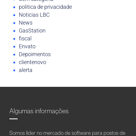
politica de privacidade
Noticias LBC
News
GasStation
fiscal
Envato
Depoimentos
clientenovo
alerta
Algumas informações
Somos líder no mercado de software para postos de