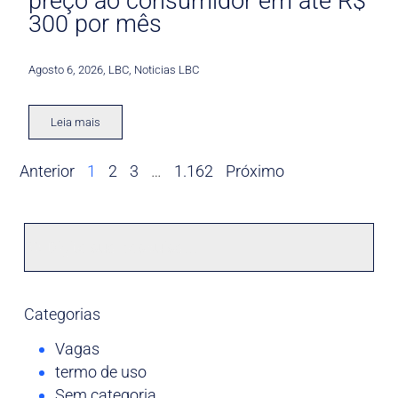
preço ao consumidor em até R$
300 por mês
Agosto 6, 2026
,
LBC
,
Noticias LBC
Leia mais
Anterior
1
2
3
…
1.162
Próximo
Categorias
Vagas
termo de uso
Sem categoria