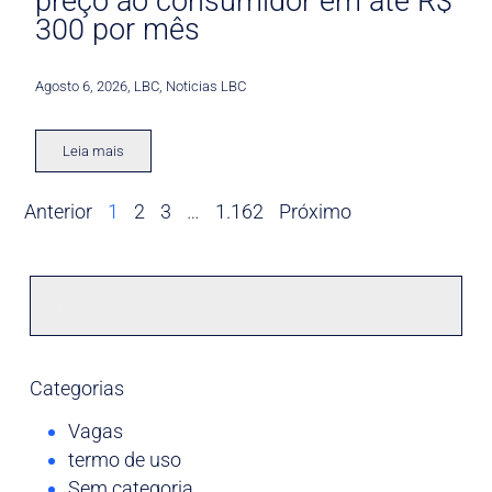
preço ao consumidor em até R$
300 por mês
Agosto 6, 2026
,
LBC
,
Noticias LBC
Leia mais
Anterior
1
2
3
…
1.162
Próximo
Categorias
Vagas
termo de uso
Sem categoria