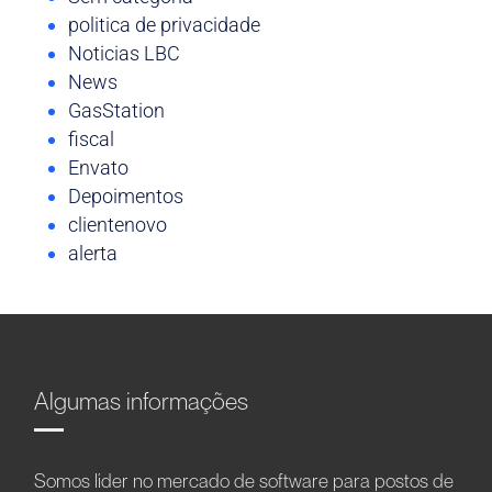
politica de privacidade
Noticias LBC
News
GasStation
fiscal
Envato
Depoimentos
clientenovo
alerta
Algumas informações
Somos líder no mercado de software para postos de