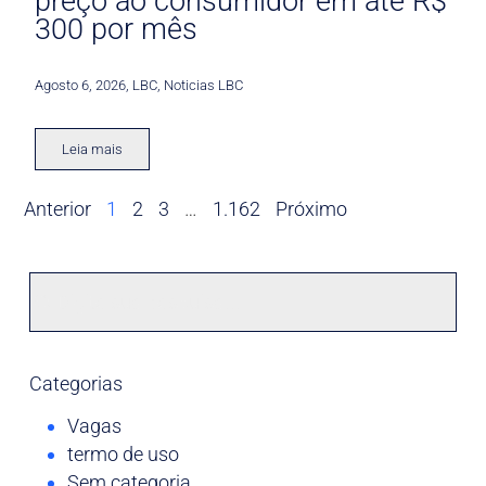
preço ao consumidor em até R$
300 por mês
Agosto 6, 2026
,
LBC
,
Noticias LBC
Leia mais
Anterior
1
2
3
…
1.162
Próximo
Categorias
Vagas
termo de uso
Sem categoria