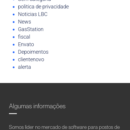
politica de privacidade
Noticias LBC
News
GasStation
fiscal
Envato
Depoimentos
clientenovo
alerta
Algumas informações
Somos líder no mercado de software para postos de