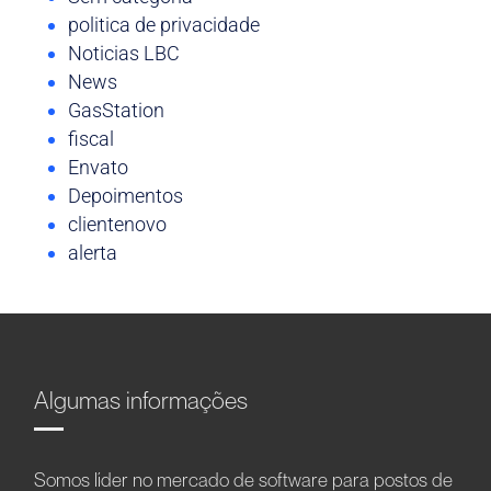
politica de privacidade
Noticias LBC
News
GasStation
fiscal
Envato
Depoimentos
clientenovo
alerta
Algumas informações
Somos líder no mercado de software para postos de