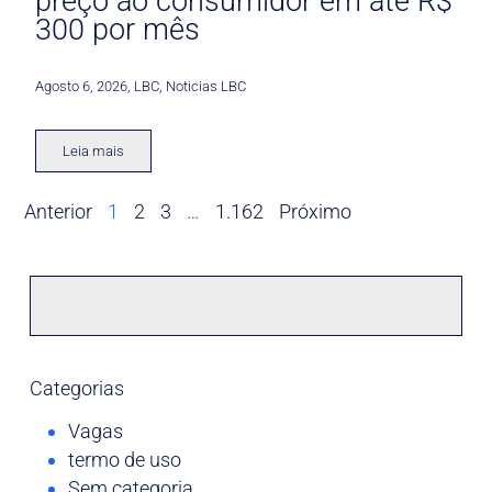
preço ao consumidor em até R$
300 por mês
Agosto 6, 2026
,
LBC
,
Noticias LBC
Leia mais
Anterior
1
2
3
…
1.162
Próximo
Categorias
Vagas
termo de uso
Sem categoria