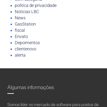
politica de privacidade
Noticias LBC
News
GasStation
fiscal
Envato
Depoimentos
clientenovo
alerta
Algumas informações
Somos líder no mercado de software para postos de