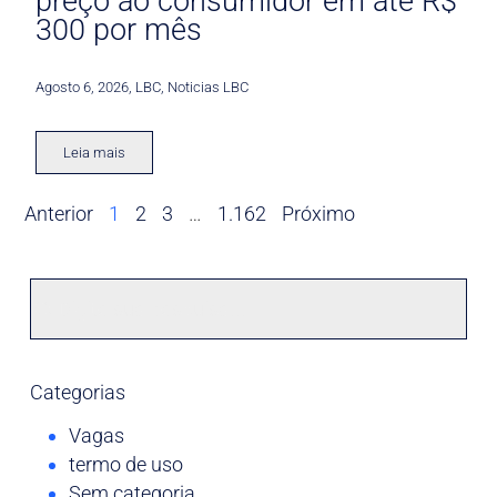
preço ao consumidor em até R$
300 por mês
Agosto 6, 2026
,
LBC
,
Noticias LBC
Leia mais
Anterior
1
2
3
…
1.162
Próximo
Categorias
Vagas
termo de uso
Sem categoria